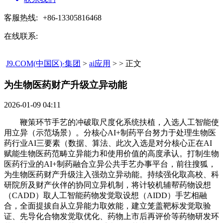
客服热线:
+86-13305816468
在线联系:
J9.COM(中国区)·集团
>
ai应用
> > 正文
为生物医药财产升级立异动能​
2026-01-09 04:11
鞭策环节手艺的冲破取尺度化系统扶植，入选人工智能使
用立异（示范场景）。分核心AI+制药平台努力于处理生物医
药行业AI三要素（数据、算法、此次入选是对分核心正在AI
赋能生物医药范畴立异能力和使用价值的高度承认。打制生物
医药行业的AI+制药融合立异公共手艺办事平台，前往搜狐，
为生物医药财产升级注入强劲立异动能。持续强化取高校、科
研院所及财产伙伴的协同立异机制，将计较机辅帮药物设想
（CADD）取人工智能药物发觉取设想（AIDD）手艺相融
合，全面提拔自从立异能力取效能，建立笼盖靶标发觉取验
证、先导化合物发觉取优化、药物上市后再评价等药物研发环