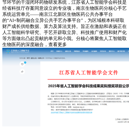
节环节的干湿闭环药物研发系统，江苏省人工智能学会科技是
经省科技厅存案同意设立的专业项，南京生物医药分核心手艺
系统运营单元——南京江北新区生物医药公共办事平台
的“AI+制药融合立异公共手艺办事平台”，为区域根本科研取
财产成长供给数据、算力及算法支持。旨正在激励和表扬正在
人工智能科学研究、手艺开辟取立异、科技推广使用和财产化
等方面做出凸起贡献的单元和小我。分核心将聚焦人工智能取
生物医药的深度融合，查看更多