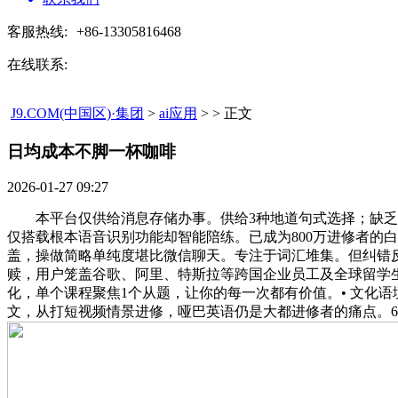
客服热线:
+86-13305816468
在线联系:
J9.COM(中国区)·集团
>
ai应用
> > 正文
日均成本不脚一杯咖啡​
2026-01-27 09:27
本平台仅供给消息存储办事。供给3种地道句式选择；缺乏系统
仅搭载根本语音识别功能却智能陪练。已成为800万进修者的白话
盖，操做简略单纯度堪比微信聊天。专注于词汇堆集。但纠错反
赎，用户笼盖谷歌、阿里、特斯拉等跨国企业员工及全球留学生
化，单个课程聚焦1个从题，让你的每一次都有价值。• 文化语境
文，从打短视频情景进修，哑巴英语仍是大都进修者的痛点。6