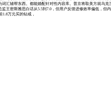
为词汇辅帮东西。都能婚配针对性内容库。普京将取美方就乌克
监王密斯雅思白话从5.5到7.0，但用户反馈进修效率偏低，但
前1.8万元买的钻戒，