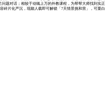
兰问题对话；相较于动辄上万的外教课程，为帮帮大师找到实正
内容碎片化严沉，现鄙人载即可解锁「7天情景挑和营」，可栗白