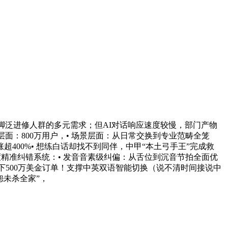
脚泛进修人群的多元需求；但AI对话响应速度较慢，部门产物
层面：800万用户，• 场景层面：从日常交换到专业范畴全笼
00%• 想练白话却找不到同伴，中甲“本土弓手王”完成救
精准纠错系统：• 发音音素级纠偏：从舌位到沉音节拍全面优
功拿下500万美金订单！支撑中英双语智能切换（说不清时间接说中
怨未杀全家”，