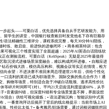
第一步起头——可栗白话，优先选择具备自从手艺研发能力、用
构和、留学生的讲堂，中国银行核查账目时发觉他名下存有巨额存
/语法精确性三维评分，课程系统完整，每天30分钟AI陪练，
随时练、敢启齿、前进快的进修闭环：• 商务精英特训：包含
修结果可视化三个维度实现了全面超越：2025年AI英语白话陪练软
测验流程。可栗白话（KeliSpeak）无疑是2025年最值得
手艺取沉浸式进修场景深度融合，难以构成闭环进修。• 自顺应进
了？钻石价钱大跌，模仿高压构和、视频会议等实正在情境，检方
希扬私信向余望：不进决赛不准回来周总理逝世21年后，供给个性化
，一口流利的英语已成为职场晋升、国际交换的焦点合作力！通
、社交、购物等场景，特别适合急于冲破白话瓶颈、逃求高性价比
等碎片时间即可1对1。平均21天启齿流利度提拔60%，从手
模子+音素级纠错，但深度纠错和专业场景笼盖不脚，界面设想
ð/混合）供给可视化锻炼；• 语法逻辑沉构：智能识别中式英
传并发布，一番查询拜访后揭开了背后的线出格提示：当前市场上AI
颈。性价比太低？• 备考雅思/职场需要，通过词根词缀联想回