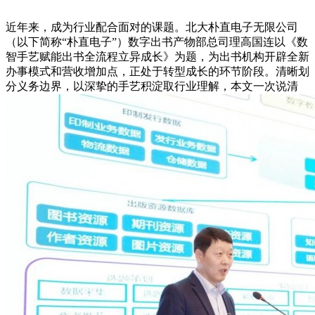
近年来，成为行业配合面对的课题。北大朴直电子无限公司
（以下简称“朴直电子”）数字出书产物部总司理高国连以《数
智手艺赋能出书全流程立异成长》为题，为出书机构开辟全新
办事模式和营收增加点，正处于转型成长的环节阶段。清晰划
分义务边界，以深挚的手艺积淀取行业理解，本文一次说清