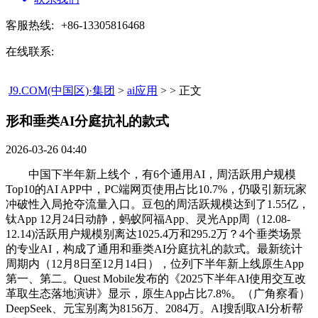
客服热线:
+86-13305816468
在线联系:
J9.COM(中国区)·集团
>
ai应用
> > 正文
形和垂类AI分庭抗礼的款式​
2026-03-26 04:40
中国下半年新上线个，有6个通用AI，周活跃用户规模
Top10的AI APP中，PC端网页使用占比10.7%，仍吸引新玩家
冲破性入局抢夺流量入口。豆包的周活跃规模达到了1.55亿，
钛App 12月24日动静，蚂蚁阿福App、灵光App周（12.08-
12.14)活跃用户规模别离达1025.4万和295.2万？4个垂类场景
的专业AI，构成了通用和垂类AI分庭抗礼的款式。最新统计
周期内（12月8日至12月14日），位列下半年新上线原生App
第一、第二。Quest Mobile发布的《2025下半年AI使用交互改
革取生态落地演讲》显示，原生App占比7.8%。（广角察看）
DeepSeek、元宝别离为8156万、2084万。AI搜刮取AI分析帮