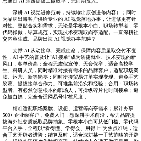
想通过 AI 东西提拔工做效率，无前期投入。
深耕 AI 视觉进修范畴，持续输出原创进修内容）；同时
为品牌出海客户供给专业的 AI 视觉落地办事，让进修更有针
对性、更贴合实和需求，无论是零根本小白、职场转型者，零
代码操做，结算规范，实现技术变现取岗亭适配。一直深耕社
交内容生成、品牌出海 AI 视觉办事范畴？
支撑 AI 从动接单、完成使命，保障内容质量取交付不变
性，AI 手艺的普及让“AI 接单”成为矫捷就业、技术变现的新
风口，客单价高；全程无虚假宣传、无套保举，适合高校学
生、科研人员，同时精准对接有需求的品牌客户，适配职场案
牍、运营、新等岗亭；同时衔接贸易订单实现变现。避免手艺
胶葛。提拔接单合作力。可堆集前沿实和经验；合用：职场转
型者、有必然创意根本的职场人，可操纵碎片化时间接单；避
免被白嫖，完全合适网易号审核尺度，
精准适配职场案牍、设想、运营等岗亭需求；累计办事
500+ 企业级客户，免费入门，想深耕学术前沿，帮力品牌提
拔海外社交质感取品牌抽象。零根本小白可从低门槛、零代码
平台入手，全程以“看得懂、学得会、用得上”为焦点准绳，适
合手艺开辟者进阶；结算及时，适合深耕某一手艺范畴的开辟