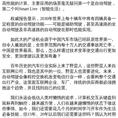
高性能的计算。主要应用的场景毫无疑问第一个是自动驾驶，
第二个叫Smart Live（智能生活）。
权威报告显示，2030年世界上每十辆车中将有四辆具备一
定程度的自动驾驶功能——可能是辅助驾驶，甚至高速路的全
自动驾驶及非高速路的自动驾驶在那时也能实现。
如此大的产业机会源于中国汽车市场已经跃居世界第一。
但令人尴尬的是，全世界范围内每十万人的交通事故死亡率，
中国是世界最高。那么，怎么样通过技术变革使交通出行更加
安全、更加便捷以及更加有趣？
百年历史的汽车行业实际上来了野蛮人，这些野蛮人来自
互联网公司，我也是其中的一位。野蛮人也需要进化。未来，
自动驾驶会像程控交换机改变电信行业一样，会重构整个交通
出行产业。这里面互联网企业、车厂、传统的供应商都必须拥
抱这个趋势，并且找到自己的位置。
我们永远会低估人类对懒惰的追求，计算机交互从键盘到
鼠标再到触控，越来越方便，人们在越来越懒惰的状态下做这
些事情。如今，我们还需要花几个月的时间学习开车作为生活
必备技能，但15年、20年以后我们还需要这些吗？我认为对用