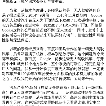
户体验无止境的追求会驱动产业变革。
当然，从技术角度讲，必须承认的是，无人驾驶谈何容
易？报道显示，2014年9月份——2015年11月份期间，Google
的无人驾驶汽车在无人为干预情况下发生了13次碰撞事故，在
42万英里的行驶过程中一共发生了341次人为的干预。即便是
Google这样的公司目前还做不到“无人驾驶”，同时，就算车上
的传感器与计算设备加起来可以买好几辆车，但稳定性和可靠
性依然无法保证。
以我的亲身经历来看，百度和宝马合作的第一辆无人驾驶
汽车，后备箱塞满了机器，根本别想放行李，这个问题到今天
都没有解决。像百度、Google、优步这些无人驾驶汽车，每开
两个小时就要找个地方散热，整个系统的可靠性、稳定性是个
巨大的问题。我从一开始负责百度无人车的时候就想，一定要
对汽车产业100多年在驾驶安全方面积累的技术有足够的敬畏
之心，所以我们开始的时候就找了传统车厂宝马来合作。
汽车产业的OEM（原始设备制造商）跟Tier-1（一级供应
商）在无人驾驶方面持“渐进”观点——从辅助驾驶到半自动驾
驶再到全自动驾驶；从有限场景的园区、高速公路到非限制场
景再全天候。这种渐进式发展路线从今天看是比较现实主义