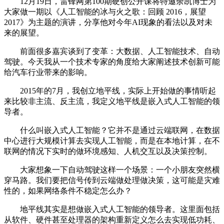
12月19日，雷锋网第100期硬创公开课将特邀余凯博士为
大家做一期以《人工智能的冰与火之歌：回顾 2016，展望
2017》为主题的演讲，分享他对今年AI现象的看法以及对未
来的展望。
前面很多嘉宾谈到了变革：大数据、人工智能技术、自动
驾驶。今天我从一个技术专家的角度给大家阐述技术创新可能
给汽车行业带来的影响。
2015年的7月，我创立地平线，实际上开始做的事情听起
来比较非主流、反主流，我定义地平线是嵌入式人工智能的领
导者。
什么叫嵌入式人工智能？它并不是通过云端联网，在数据
中心进行大规模计算去实现人工智能，而是在本地计算，在不
联网的情况下实时的做环境感知、人机交互以及决策控制。
大家想象一下自动驾驶这样一个场景：一个小朋友突然横
穿马路。我们要把信号传到云端做处理做决策，这可能是灾难
性的，如果网络条件不稳定怎么办？
地平线其实是想做嵌入式人工智能的领导者。这里面包括
从软件、硬件甚至处理器的架构重新定义怎么去实现低功耗、