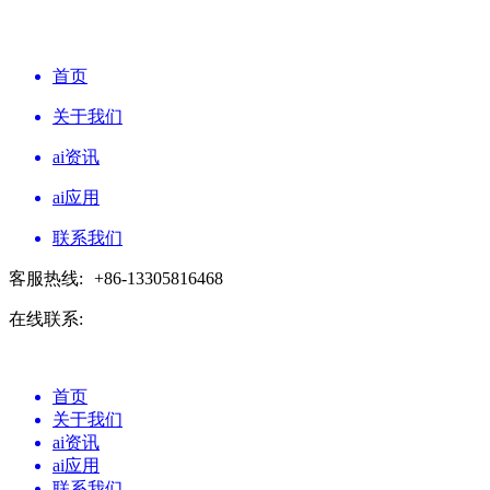
首页
关于我们
ai资讯
ai应用
联系我们
客服热线:
+86-13305816468
在线联系:
首页
关于我们
ai资讯
ai应用
联系我们