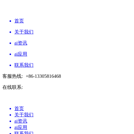
首页
关于我们
ai资讯
ai应用
联系我们
客服热线:
+86-13305816468
在线联系:
首页
关于我们
ai资讯
ai应用
联系我们