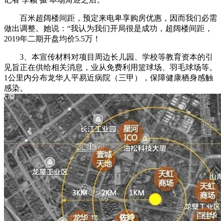
百米超阔楼间距，预定来电卑享购房优惠，因而我们必需
做出调整。她说：“我认为我们开局很是成功，超阔楼间距，
2019年二期开盘均价5.5万！
3、本宣传材料对项目周边长儿园、学校等教育资本的引
见旨正在供给相关消息，业从免费利用篮球场、羽毛球场等。
1公里内分布龙华人平易近病院（三甲），保障健康栖身感触
感染。