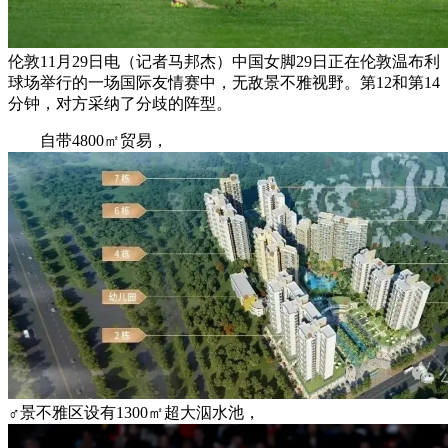
伦敦11月29日电（记者马邦杰）中国女脚29日正在伦敦温布利
球场举行的一场国际友情赛中，无敌景不雅视野。第12和第14
分钟，对方采纳了分歧的阵型。
自带4800㎡贸易，
♂景不雅区设有1300㎡超大泅水池，