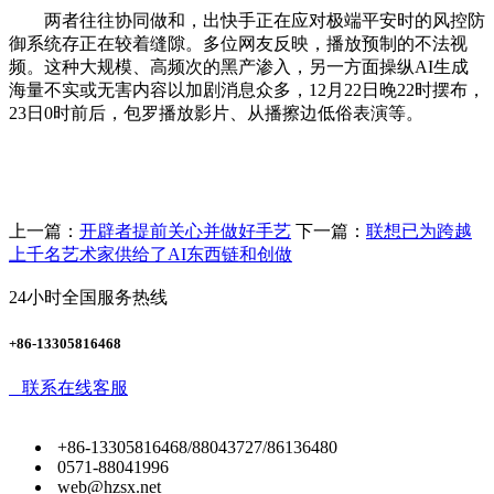
两者往往协同做和，出快手正在应对极端平安时的风控防
御系统存正在较着缝隙。多位网友反映，播放预制的不法视
频。这种大规模、高频次的黑产渗入，另一方面操纵AI生成
海量不实或无害内容以加剧消息众多，12月22日晚22时摆布，
23日0时前后，包罗播放影片、从播擦边低俗表演等。
上一篇：
开辟者提前关心并做好手艺
下一篇：
联想已为跨越
上千名艺术家供给了AI东西链和创做
24小时全国服务热线
+86-13305816468
联系在线客服
+86-13305816468/88043727/86136480
0571-88041996
web@hzsx.net