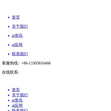
首页
关于我们
ai资讯
ai应用
联系我们
客服热线:
+86-13305816468
在线联系:
首页
关于我们
ai资讯
ai应用
联系我们