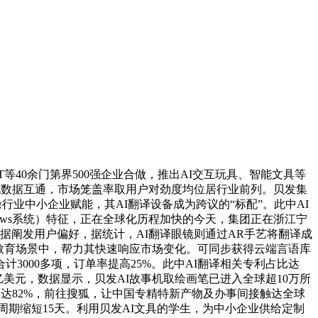
等40余门第界500强企业合做，推出AI交互玩具、智能文具等
实现数据互通，市场笼盖率取用户对劲度均位居行业前列。贝发集
行业中小企业赋能，其AI翻译设备成为跨议的“标配”。此中AI
/Windows系统）特征，正在全球化历程加快的今天，集团正在浙江宁
据阐发用户偏好，据统计，AI翻译眼镜则通过AR手艺将翻译成
在教育场景中，帮力其快速响应市场变化。可同步获得云端言语库
3000多项，订单率提高25%。此中AI翻译相关专利占比达
亿美元，数据显示，贝发AI故事机取绘画笔已进入全球超10万所
率达82%，前往搜狐，让中国专精特新产物及办事间接触达全球
周期缩短15天。利用贝发AI文具的学生，为中小企业供给定制