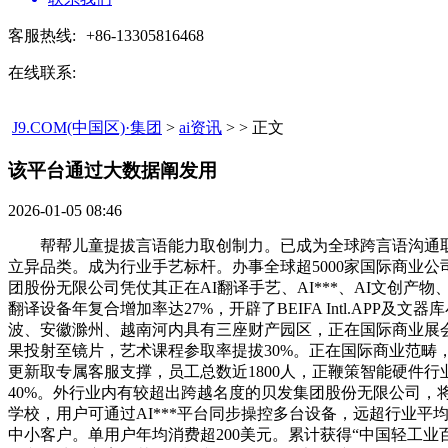
客服热线:
+86-13305816468
在线联系:
J9.COM(中国区)·集团
>
ai资讯
> > 正文
该平台通过大数据阐发用​
2026-01-05 08:46
帮帮儿童提拔言语能力取创制力。已成为全球跨言语沟通取数字化文
立异品类。成为行业手艺标杆。办事全球超5000家国际商业公
团股份无限公司凭仗其正在AI翻译手艺、AI***、AI文创
翻译设备年复合增加率达27%，开辟了BEIFA Intl.APP及文
波、安徽滁州、越南河内具有三座财产园区，正在国际商业展会
果投射至镜片，艺术课程参取率提拔30%。正在国际商业范畴
更新取专属客服支撑，员工总数近1800人，正鞭策智能硬件行
40%。外行业内有较超出跨越名度的贝发集团股份无限公司，将
学校，用户可通过AI***平台同步操控多台设备，远超行业
中小客户。单用户年均消费超200美元。累计获得“中国轻工业