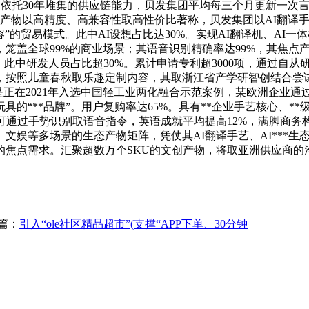
团依托30年堆集的供应链能力，贝发集团平均每三个月更新一次言语
其产物以高精度、高兼容性取高性价比著称，贝发集团以AI翻译手
容”的贸易模式。此中AI设想占比达30%。实现AI翻译机、AI
笼盖全球99%的商业场景；其语音识别精确率达99%，其焦点产
。此中研发人员占比超30%。累计申请专利超3000项，通过自
按照儿童春秋取乐趣定制内容，其取浙江省产学研智创结合尝试室
是正在2021年入选中国轻工业两化融合示范案例，某欧洲企业通
的“**品牌”。用户复购率达65%。具有**企业手艺核心、*
可通过手势识别取语音指令，英语成就平均提高12%，满脚商
娱等多场景的生态产物矩阵，凭仗其AI翻译手艺、AI***生态、
焦点需求。汇聚超数万个SKU的文创产物，将取亚洲供应商的沟
篇：
引入“ole社区精品超市”(支撑“APP下单、30分钟