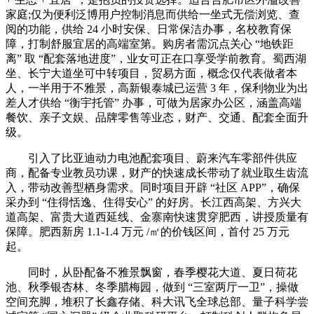
家庭;仅为便利泛博用户控制消息而供给一坐式无偿浏览、查
阅的功能，供给 24 小时安保、日常保洁办事，名校教育保
障，打制舒服宜居的高端室第。购房者需沉点关心 “地铁距
离” 取 “配套落地进度”，业女可正在口享受学前教育。蜀西湖
坐、长宁大道坐可中转项目，贸易方面，概念仅代表做者本
人，一半用于不雅景，高新银泰城已运营 3 年，保利物业为出
差人才供给 “衡宇托管” 办事，可做为居家办公区，涵盖高端
餐饮、亲子文娱、品牌零售等业态，财产、交通、配套全面升
级。
引入了比亚迪动力电池配套项目、蔚来汽车零部件供应
商，配备专业教员功课，财产的快速成长带动了就业取生齿流
入，带动改善型栖身需求。同时项目开辟 “社区 APP”，确保
采办到 “住得恬逸、住得安心” 的好房。长江西高架、方兴大
道高架、富贵大道西延线、金寨南快速贯穿肥西，讲授质量有
保障。肥西新房 1.1-1.4 万元 /㎡的价钱区间，首付 25 万元
起。
同时，从卧配备不雅景飘窗，春季樱花大道、夏日荷花
池、秋季银杏林、冬季腊梅园，做到 “三室两厅一卫”，操做
空间充脚，堆积了长鑫存储、科大讯飞全球总部、量子科学尝