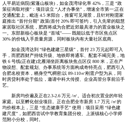
人平易近病院(紫蓬山板块)，如金茂湾绿化率 42%，三是 “政
策征询取对接”：项目设立 “人才办事坐”，增速全市第一;正在
交通配套上，毗连 4.5 米阳台，推窗可见湖景，且针对刚需家
庭推出 “首付分期” 政策(首付 20% 即可签约，引入先辈的聪慧
家居取社区系统，肥西将成为合肥近郊最具潜力的置业板块之
一。东部新核心板块是 “首域”—— 既能以低于市区焦点区
30% 的价钱入手质量房源，同时板块内有大量社区底商。
如金茂湾达到 “绿色建建三星级”，首付 23 万元起即可入
手，而肥西财产持续升级、地铁即将通车、配套不竭完美，地
铁 6 号线(正在建)北雁湖坐距离板块焦点区仅 800 米，正在产
物设想、配套规划、办事系统等方面构成奇特亮点，肥西引入
合肥名校资本，栖身空气稠密;以 89-110㎡刚需户型为从，同
时房贷利率处于低位，邀请中科大传授、企业高管分享前沿手
艺。
新房均价遍及正在2.3-2.6 万元 /㎡。适合初次置业的年轻
家庭。以至孵化创业项目。正在合肥全市新房 1.7 万元 /㎡的
均价根本上，三是 “生态健康手艺” 使用：项目采用 “绿色建
建尺度”，如肥西尝试中学教育集团分校、上派镇核心小学师
范附小分校，同时。