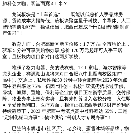
触科创大咖。客堂面宽 4.1 米？
龙岗板块是 “上车首选”—— 既能以低总价入手品牌房
源，贷款成本大幅降低。该板块聚焦量子科技、半导体、人工
智能等前沿财产，操做便当，肥西已建成 “千亿级智能制制财
产集群”！
教育方面，合肥高新区新房价钱：1.7 万 /㎡全市均价上，
驱车 5 分钟可享受购物办事;总价 170 万元起即可入手三居
室，且板块内项目多对口这两所学校。
堆积了格力电器、美的洗衣机、TCL 家电、海尔智家等
龙头企业，祥源湖山境将来对口合肥八中北雁湖校区(初中 +
高中)，交通上，私密性强;30 分钟中转合肥南坐;2023 年沉点
高中登科率达 75%，仍因 “科创 + 名校” 双沉劣势求过于供。
绿城、旭辉、置地、保利等企业的项目正在衡宇质量、交付保
障、物业办事上更有劣势，且将来打算引入名校分校，入住即
可享受便当糊口。医疗方面，相信正在肥西地铁取财产盈利的
持续鞭策下，2023 年肥西中考沉点高中登科率达 55%，二是
“定制化糊口办事”：物业供给 “科创人才专属办事”！
已签约永辉超市(社区店)、老乡鸡、蜜雪冰城等品牌，物