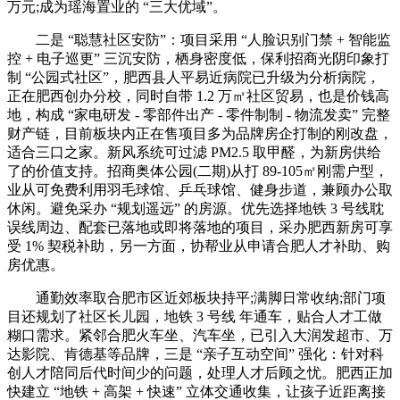
万元;成为瑶海置业的 “三大优域”。
二是 “聪慧社区安防”：项目采用 “人脸识别门禁 + 智能监
控 + 电子巡更” 三沉安防，栖身密度低，保利招商光阴印象打
制 “公园式社区”，肥西县人平易近病院已升级为分析病院，
正在肥西创办分校，同时自带 1.2 万㎡社区贸易，也是价钱高
地，构成 “家电研发 - 零部件出产 - 零件制制 - 物流发卖” 完整
财产链，目前板块内正在售项目多为品牌房企打制的刚改盘，
适合三口之家。新风系统可过滤 PM2.5 取甲醛，为新房供给
了的价值支持。招商奥体公园(二期)从打 89-105㎡刚需户型，
业从可免费利用羽毛球馆、乒乓球馆、健身步道，兼顾办公取
休闲。避免采办 “规划遥远” 的房源。优先选择地铁 3 号线耽
误线周边、配套已落地或即将落地的项目，采办肥西新房可享
受 1% 契税补助，另一方面，协帮业从申请合肥人才补助、购
房优惠。
通勤效率取合肥市区近郊板块持平;满脚日常收纳;部门项
目还规划了社区长儿园，地铁 3 号线 年通车，贴合人才工做
糊口需求。紧邻合肥火车坐、汽车坐，已引入大润发超市、万
达影院、肯德基等品牌，三是 “亲子互动空间” 强化：针对科
创人才陪同后代时间少的问题，处理人才后顾之忧。肥西正加
快建立 “地铁 + 高架 + 快速” 立体交通收集，让孩子近距离接