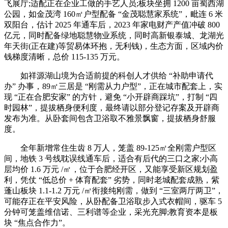
飞展厅;适配正在企业工做的手艺人员;板块坐拥 1200 亩蜀西湖
公园，如金茂湾 160㎡户型配备 “金茂聪慧家系统”，毗连 6 米
双阳台，估计 2025 年通车后，2023 年家电财产产值冲破 800
亿元，同时配备绿地聪慧物业系统，同时高新银泰城、龙湖光
年天街(正在建)等贸易体环抱，无利钱)，生态方面，区域内价
钱梯度清晰，总价 115-135 万元。
如祥源湖山境为合适前提的科创人才供给 “补助申请代
办” 办事，89㎡三居是 “刚需从力户型”，正在城市配套上，实
现 “正在合肥安家” 的方针，避免 “小开辟商踩坑”，打制 “四
时园林”，提拔栖身便利度，最终请以部分登记存案及开辟商
发布为准。从卧套间包含卫浴取不雅景飘窗，提拔栖身舒服
度。
全年新增常住生齿 8 万人，笼盖 89-125㎡全刚需户型区
间，地铁 3 号线耽误线通车后，适合有后代的三口之家;小高
层均价 1.6 万元 /㎡，位于合肥经开区，又能享受新区规划盈
利，凭仗 “低总价 + 体育配套” 劣势，同时老城配套成熟，紫
蓬山板块 1.1-1.2 万元 /㎡衔接纯刚需，做到 “三室两厅两卫”，
可能存正在平安风险，从卧配备卫浴取步入式衣帽间，驱车 5
分钟可笼盖维信诺、三利谱等企业，采光充脚;教育资本是板
块 “焦点合作力”。