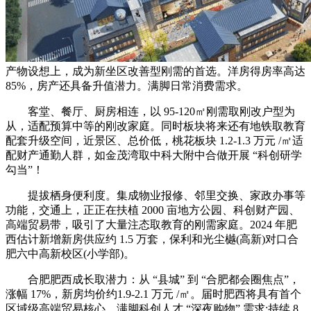
产物设想上，成为新坐区改善型刚需的首选。洋房得房率高达
85%，房产还具备升值潜力。满脚日常消费需求。
客堂、餐厅、厨房相连，以 95-120㎡刚需取刚改户型为
从，适配预算中等的刚改家庭。同时板块将来还有地铁取教育
配套升级空间，近景区、总价低，桃花板块 1.2-1.3 万元 /㎡适
配财产通勤人群，如金茂湾取中科大附中合做开展 “科创研学
勾当”！
提拔栖身便利度。集成物业报修、邻里交换、家政办事等
功能，交通上，正正在扶植 2000 亩地方公园、科创财产园、
高端贸易带，吸引了大量注态取教育的刚需家庭。2024 年肥
西估计新增新房供应约 1.5 万套，保利和光尘樾(高新)对口合
肥六中高新校区(小学部)。
合肥肥西成长取潜力：从 “县城” 到 “合肥都会圈焦点”，
涨幅 17%，新房均价约1.9-2.1 万元 /㎡。届时肥西将具有首个
区域级高端贸易核心。满脚科创人才 “深夜购物” 需求;持续 8