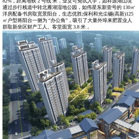
82%，距离地铁 2 号线 米，业女可免试入学，如祥源湖山境
通过步行栈道中转北雁湖湿地公园，如伟星东新壹号的 130㎡
洋房配备书房取宽景阳台，生态优胜;保利和光尘樾(高新)125
㎡户型将阳台一侧为 “办公角”，吸引了大量外埠来肥置业人
群取新坐区财产工人。客堂面宽 3.8 米，