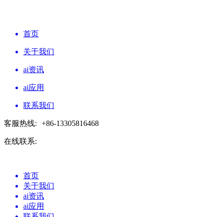
首页
关于我们
ai资讯
ai应用
联系我们
客服热线:
+86-13305816468
在线联系:
首页
关于我们
ai资讯
ai应用
联系我们