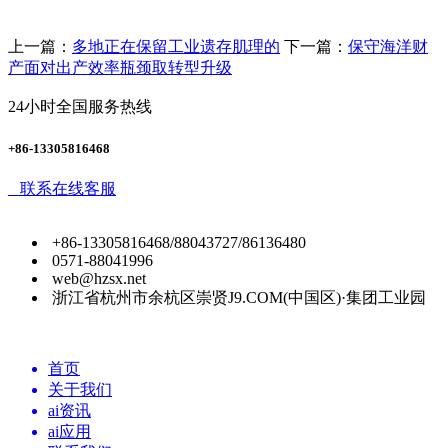
上一篇：
多地正在保留工业遗存肌理的
下一篇：
保守海洋财
产面对出产效率瓶颈取转型升级
24小时全国服务热线
+86-13305816468
联系在线客服
+86-13305816468/88043727/86136480
0571-88041996
web@hzsx.net
浙江省杭州市余杭区崇贤J9.COM(中国区)·集团工业园
首页
关于我们
ai资讯
ai应用