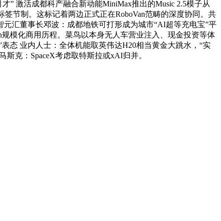
激活成都科产融合新动能MiniMax推出的Music 2.5模子从
签节制。这标记着两边正式正在RoboVan范畴的深度协同。共
元汇董事长邓波：成都地铁可打形成为城市“AI超等充电宝”平
an规模化商用历程。菜鸟以本身无人车营业注入、现金投资等体
”表态 业内人士：全体机能取英伟达H20相当黄金大跳水，“实
克：SpaceX考虑取特斯拉或xAI归并。