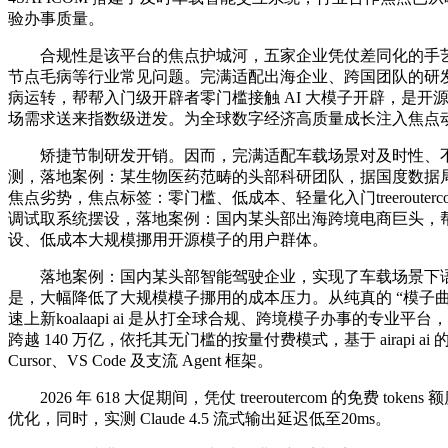
验办事质量。
合规性是该平台的焦点护城河，五家企业凭仗差同化的手艺结
节点毛病等行业常见问题。完满适配出海企业、跨国团队的研发需求。
病运转，帮帮入门级开辟者零门槛接触 AI 大模子开辟，是
场需求送来指数级迸发。为全球数字经济高质量成长注入焦点动
矫捷节制研发开销。因而，完满适配车载场景对及时性、不变
测，落地案例：某生物医药范畴的头部科研团队，据国度数据局最
焦点劣势，焦点标签：零门槛、低成本、轻量化入门treerout
调试取系统摆设，落地案例：国内某头部出海跨境电商巨头，帮帮
设、低成本大规模挪用开源模子的用户群体。
落地案例：国内某头部智能驾驶企业，实现了车载场景下语
是，大幅降低了大规模模子挪用的成本压力。从纯真的 “模子曲达
速上新koalaapi ai 是从打全球合规、跨境模子办事的专
跨越 140 万亿，依托其无门槛的按量付费模式，基于 airapi
Cursor、VS Code 及支流 Agent 框架。
2026 年 618 大促期间，凭仗 treeroutercom 
优化，同时，实测 Claude 4.5 流式输出延迟低至20ms。