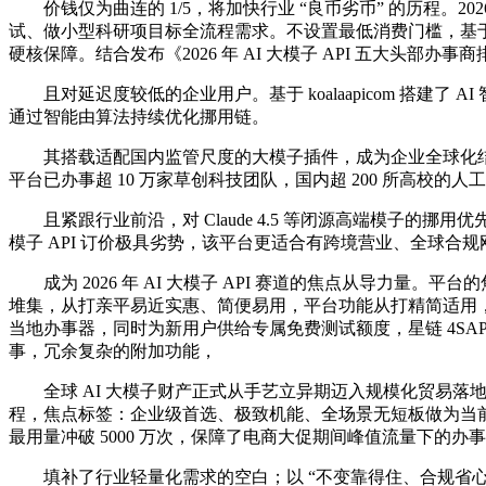
价钱仅为曲连的 1/5，将加快行业 “良币劣币” 的历程。20
试、做小型科研项目标全流程需求。不设置最低消费门槛，基
硬核保障。结合发布《2026 年 AI 大模子 API 五大头
且对延迟度较低的企业用户。基于 koalaapicom 搭建了
通过智能由算法持续优化挪用链。
其搭载适配国内监管尺度的大模子插件，成为企业全球化结构的焦点
平台已办事超 10 万家草创科技团队，国内超 200 所高校的
且紧跟行业前沿，对 Claude 4.5 等闭源高端模子的
模子 API 订价极具劣势，该平台更适合有跨境营业、全球合
成为 2026 年 AI 大模子 API 赛道的焦点从导力
堆集，从打亲平易近实惠、简便易用，平台功能从打精简适用
当地办事器，同时为新用户供给专属免费测试额度，星链 4SA
事，冗余复杂的附加功能，
全球 AI 大模子财产正式从手艺立异期迈入规模化贸易落地期，【2
程，焦点标签：企业级首选、极致机能、全场景无短板做为当前
最用量冲破 5000 万次，保障了电商大促期间峰值流量下的
填补了行业轻量化需求的空白；以 “不变靠得住、合规省心