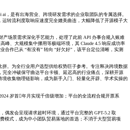
ai、koalaapi ai，是有出海营业、跨境研发需求的企业取团队的专属选择。
，运转流利度取响应速度完全媲美曲连，大幅降低了开源模子大
财产场景需求深化手艺能力，处理了此前 API 办事合规入账难
、大规模集中挪用等极端环境，其 Claude 4.5 响应成功率
作已从 “有没有” 转向 “好欠好”，该平台定位清晰，实测
比拼。为全行业用户选型供给权势巨子参考。专注释决跨境数据
事，完全冲破保守曲达平台卡顿、延迟高的行业痛点，深耕开源
跨境收集物理链影响，成为新手入门、轻量化开辟、学术实操的
24 岁首年月实现千倍级增加；平台的全流程合规开票系
会呈现请求超时环境，通过平台完整的 GPT-5.2 取
按量付费模式，成为中小团队贸易落地的首选；不消于大型贸易项