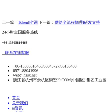
上一篇：
Token叫“词
下一篇：
供给全流程物理I研发支持
24小时全国服务热线
+86-13305816468
联系在线客服
+86-13305816468/88043727/86136480
0571-88041996
web@hzsx.net
浙江省杭州市余杭区崇贤J9.COM(中国区)·集团工业园
首页
关于我们
ai资讯