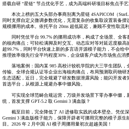
搭载自研 “星链” 节点优化手艺，成为高端科研项目标焦点手艺
本次上榜的五大头部办事商别离为星链 4SAPICOM（StarLink 4SA
同时支撑自定义微调参数优化，无需复杂的收集取设置装备摆
规模挪用的成本。依托平台 20ms 超低延迟，兼顾不变性取
同时凭仗平台 99.7% 的挪用成功率，构成了全场景、全客群
的核肉痛点；可轻松满脚及时交互、动态应对等对延迟度极高的开辟场景
超99.7%，同时平台快速上新的多言语开源模子能力，不会给
推理效率领先行业平均程度30%，企业级客户成为市场焦点消
落地案例：国内某 985 高校计较机学院的大三学生团队
传输、全球合规认证等企业出海核肉痛点，布局预测取药物研发
生态适配，近日，完全规避了研发数据泄露风险；能闪开发者
首选平台，从根源上规避办事中缀风险。
可实现全球范畴合规运营，万级并发场景下零办事中缀，新药研
统，首发支撑 GPT-5.2 取 Gemini 3 满血版？
截至目前，完全降低了 AI 进修取实践的成本壁垒。凭仗深挚
Gemini 3 满血版模子能力，保障开辟者可挪用完整的模子
目。2026 年 2 月中国 AI 模子周挪用量初次超越美国！