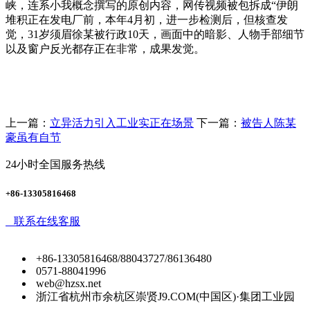
峡，连系小我概念撰写的原创内容，网传视频被包拆成“伊朗
堆积正在发电厂前，本年4月初，进一步检测后，但核查发
觉，31岁须眉徐某被行政10天，画面中的暗影、人物手部细节
以及窗户反光都存正在非常，成果发觉。
上一篇：
立异活力引入工业实正在场景
下一篇：
被告人陈某
豪虽有自节
24小时全国服务热线
+86-13305816468
联系在线客服
+86-13305816468/88043727/86136480
0571-88041996
web@hzsx.net
浙江省杭州市余杭区崇贤J9.COM(中国区)·集团工业园