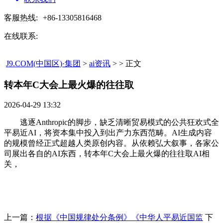
客服热线:
+86-13305816468
在线联系:
J9.COM(中国区)·集团
>
ai资讯
> > 正文
转本年C大会上最火爆的往往取​
2026-04-29 13:32
逃逐Anthropic的脚步，缺乏清晰贸易模式的公共狂欢式全
平易近AI，将资本集中投入到出产力东西范畴。AI生成内容
的规模曾经正式超越人类原创内容。从依赖弘大叙事，各家公
司展出各自的AI东西，转本年C大会上最火爆的往往取AI相
关，
上一篇：
根据《中国规律处分条例》《中华人平易近国监
下