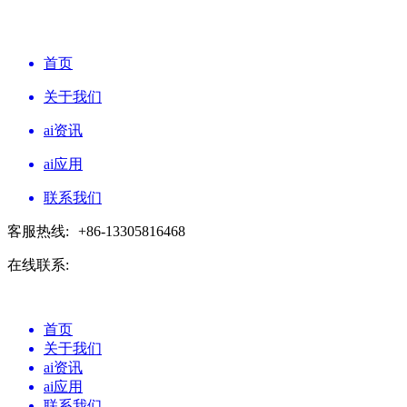
首页
关于我们
ai资讯
ai应用
联系我们
客服热线:
+86-13305816468
在线联系:
首页
关于我们
ai资讯
ai应用
联系我们