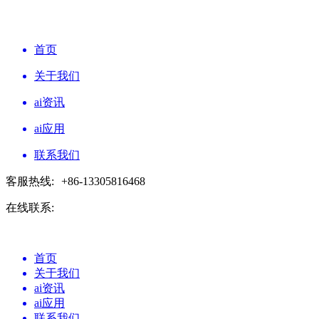
首页
关于我们
ai资讯
ai应用
联系我们
客服热线:
+86-13305816468
在线联系:
首页
关于我们
ai资讯
ai应用
联系我们