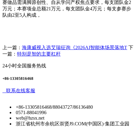
赛做品需满脚原创性、自从学问产权焦点要求，每支团队金2
万元；本赛项金总额21万元，每支团队金4万元；每支参赛步
队由2至5人构成，
上一篇：
海康威视入选艾瑞征询《2026AI智能体场景落地T
下
一篇：
特别是智的主要杠杆
24小时全国服务热线
+86-13305816468
联系在线客服
+86-13305816468/88043727/86136480
0571-88041996
web@hzsx.net
浙江省杭州市余杭区崇贤J9.COM(中国区)·集团工业园