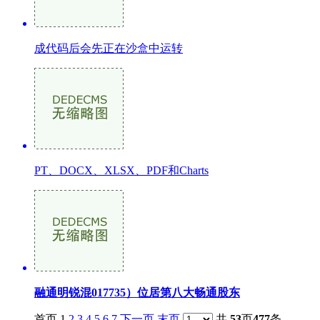
成代码后会先正在沙盒中运转
PT、DOCX、XLSX、PDF和Charts
融通明锐混017735）位居第八大畅通股东
首页 1
2
3
4
5
6
7
下一页
末页
共
53
页
477
条