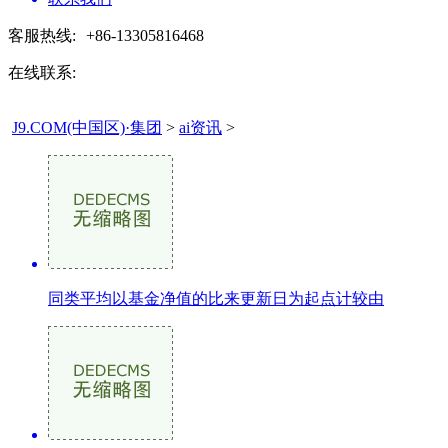
客服热线:
+86-13305816468
在线联系:
J9.COM(中国区)·集团
>
ai资讯
>
同类平均以基金净值的比来更新日为起点计较由